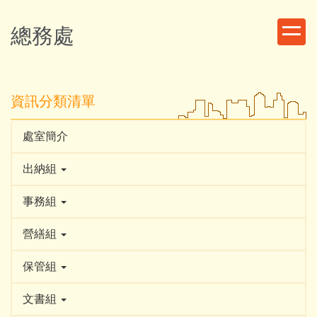
跳
到
總務處
主
要
內
容
資訊分類清單
區
處室簡介
出納組
事務組
營繕組
保管組
文書組