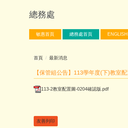
跳
到
總務處
主
要
內
敏惠首頁
總務處首頁
ENGLISH
容
區
首頁
最新消息
【保管組公告】113學年度(下)教室
113-2教室配置圖-0204確認版.pdf
友善列印